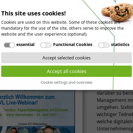
Sharin
This site uses cookies!
at the 
Cookies are used on this website. Some of these cookies are
mandatory for the use of the site, others serve to improve the
Webin
website and the user experience (optional).
essential
Functional Cookies
statistics
Erfahrungen aus
Gastredner beim
Accept selected cookies
Kapazitätsengpä
Accept all cookies
überwinden"
Während des BVL
Cookie settings and overview
hatte unser STI
darüber zu beric
Management mit
umgehen. Sixfold
wichtiger Teiln
welche digitalen
Unternehmensgru