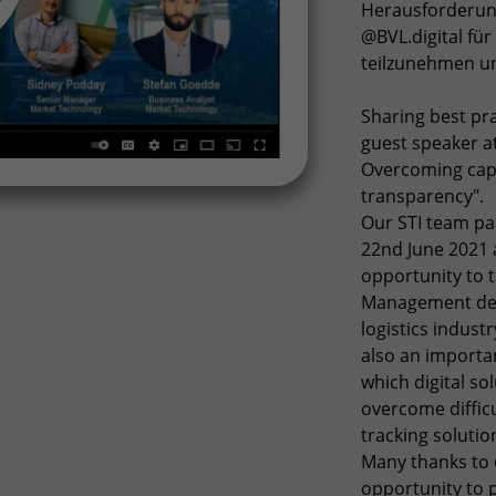
Herausforderung
@BVL.digital für
teilzunehmen un
Sharing best pr
guest speaker at
Overcoming capa
transparency".
Our STI team par
22nd June 2021 
opportunity to t
Management deal
logistics indust
also an importa
which digital so
overcome difficu
tracking solutio
Many thanks to @
opportunity to p