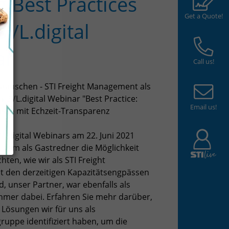
g Best Practices
Get a Quote!
BVL.digital
ar
Call us!
tauschen - STI Freight Management als
 BVL.digital Webinar "Best Practice:
Email us!
sse mit Echzeit-Transparenz
.digital Webinars am 22. Juni 2021
-Team als Gastredner die Möglichkeit
hten, wie wir als STI Freight
 den derzeitigen Kapazitätsengpässen
, unser Partner, war ebenfalls als
ehmer dabei. Erfahren Sie mehr darüber,
 Lösungen wir für uns als
ppe identifiziert haben, um die