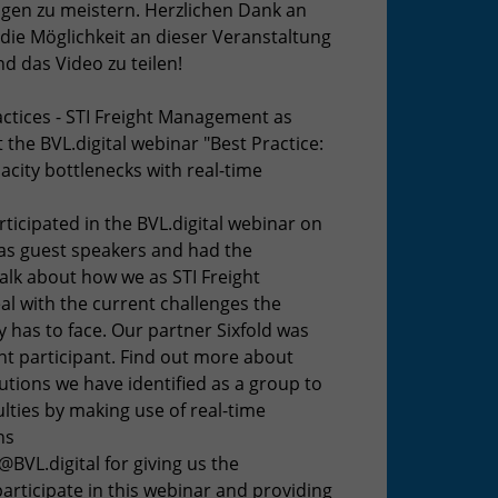
en zu meistern. Herzlichen Dank an
 die Möglichkeit an dieser Veranstaltung
d das Video zu teilen!
actices - STI Freight Management as
 the BVL.digital webinar "Best Practice:
city bottlenecks with real-time
ticipated in the BVL.digital webinar on
as guest speakers and had the
alk about how we as STI Freight
 with the current challenges the
ry has to face. Our partner Sixfold was
nt participant. Find out more about
lutions we have identified as a group to
lties by making use of real-time
ns
BVL.digital for giving us the
articipate in this webinar and providing