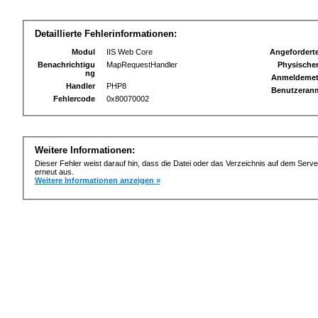
Detaillierte Fehlerinformationen:
Modul
IIS Web Core
Angefordert
Benachrichtigu
MapRequestHandler
Physischer
ng
Anmeldeme
Handler
PHP8
Benutzeran
Fehlercode
0x80070002
Weitere Informationen:
Dieser Fehler weist darauf hin, dass die Datei oder das Verzeichnis auf dem Server
erneut aus.
Weitere Informationen anzeigen »